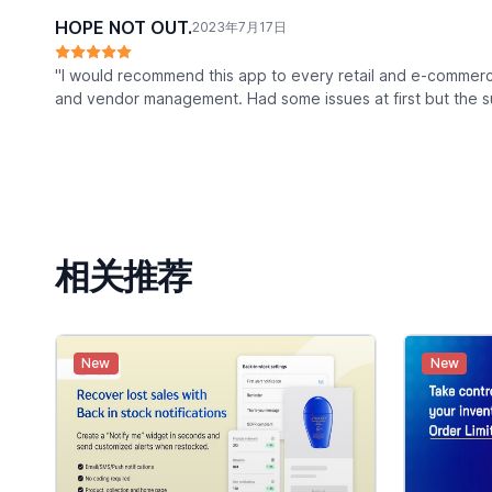
HOPE NOT OUT.
2023年7月17日
"I would recommend this app to every retail and e-commer
and vendor management. Had some issues at first but the s
相关推荐
New
New