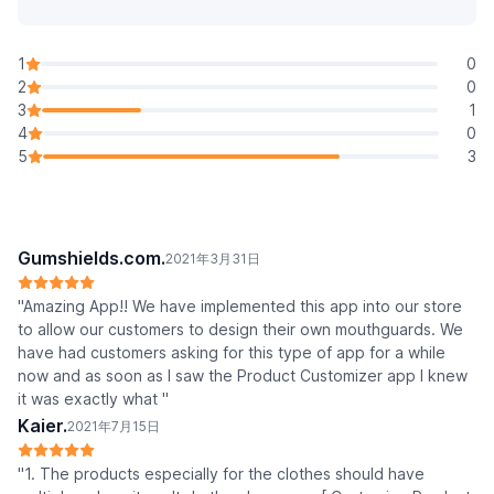
1
0
2
0
3
1
4
0
5
3
Gumshields.com.
2021年3月31日
"Amazing App!! We have implemented this app into our store
to allow our customers to design their own mouthguards. We
have had customers asking for this type of app for a while
now and as soon as I saw the Product Customizer app I knew
it was exactly what "
Kaier.
2021年7月15日
"1. The products especially for the clothes should have