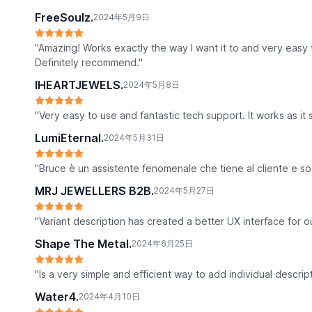
FreeSoulz.
2024年5月9日
"Amazing! Works exactly the way I want it to and very easy t
Definitely recommend."
IHEARTJEWELS.
2024年5月8日
"Very easy to use and fantastic tech support. It works as it 
LumiEternal.
2024年5月31日
"Bruce è un assistente fenomenale che tiene al cliente e s
MRJ JEWELLERS B2B.
2024年5月27日
"Variant description has created a better UX interface for o
Shape The Metal.
2024年6月25日
"Is a very simple and efficient way to add individual descrip
Water4.
2024年4月10日