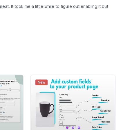
eat. It took me a little while to figure out enabling it but
New