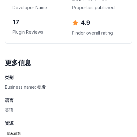
Developer Name
Properties published
17
4.9
Plugin Reviews
Finder overall rating
更多信息
类别
Business name:
批发
语言
英语
资源
隐私政策