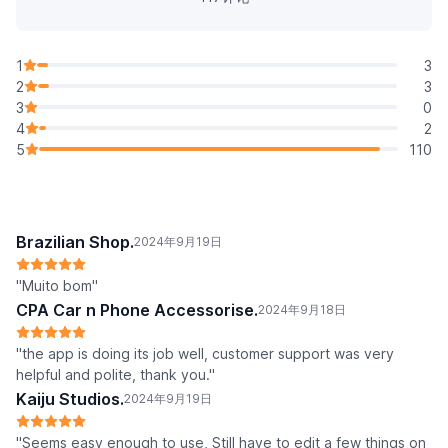
1
3
2
3
3
0
4
2
5
110
Brazilian Shop.
2024年9月19日
"Muito bom"
CPA Car n Phone Accessorise.
2024年9月18日
"the app is doing its job well, customer support was very
helpful and polite, thank you."
Kaiju Studios.
2024年9月19日
"Seems easy enough to use, Still have to edit a few things on