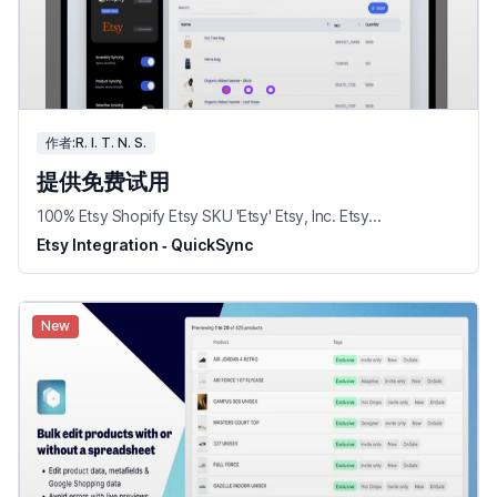
作者:R. I. T. N. S.
提供免费试用
100% Etsy Shopify Etsy SKU 'Etsy' Etsy, Inc. Etsy...
Etsy Integration ‑ QuickSync
New