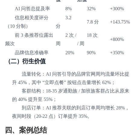
AI 问答总提及率
8%
32%
+300%
信息相关度评分
3.2
7.8 分
+143.75%
（10 分制）
分
前 3 条推荐位露出
2 次 /
18 次
+800%
频次
周
/ 周
品牌信息准确率
20%
90%
+350%
（二）衍生价值
流量转化：AI 问答引导的品牌官网周均流量环比提
升 45%，其中 “立即点餐” 按钮点击量增长 62%；
客群结构：18-35 岁通勤族 / 加班族客群占比从原来
的 40% 提升至 55%；
到店订单：AI 推荐关联的到店订单周均增长 28%，
夜间时段（20-22 点）订单提升 35%。
四、案例总结