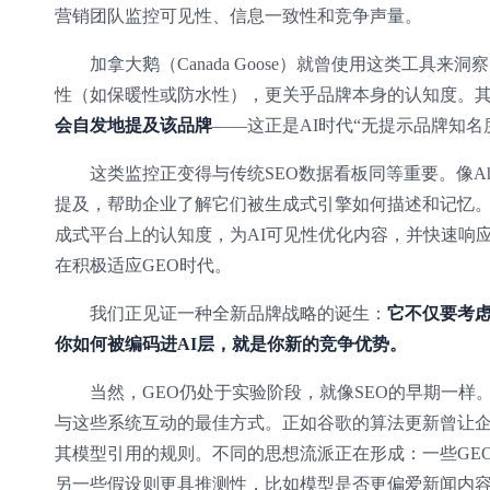
营销团队监控可见性、信息一致性和竞争声量。
加拿大鹅（Canada Goose）就曾使用这类工
性（如保暖性或防水性），更关乎品牌本身的认知度。
会自发地提及该品牌
——这正是AI时代“无提示品牌知名
这类监控正变得与传统SEO数据看板同等重要。像Ahref
提及，帮助企业了解它们被生成式引擎如何描述和记忆。Se
成式平台上的认知度，为AI可见性优化内容，并快速响应
在积极适应GEO时代。
我们正见证一种全新品牌战略的诞生：
它不仅要考
你如何被编码进AI层，就是你新的竞争优势。
当然，GEO仍处于实验阶段，就像SEO的早期一
与这些系统互动的最佳方式。正如谷歌的算法更新曾让企
其模型引用的规则。不同的思想流派正在形成：一些GE
另一些假设则更具推测性，比如模型是否更偏爱新闻内