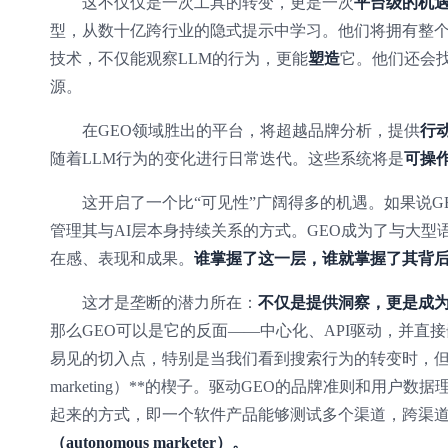
这不仅仅是一次工具的转变，更是一次
平台级的机
型，从数十亿跨行业的隐式提示中学习。他们将拥有整
技术，不仅能观察LLM的行为，更能
塑造
它。他们还会
源。
在GEO领域胜出的平台，将超越品牌分析，提供
行
随着LLM行为的变化进行日常迭代。这些系统将是
可操作的
这开启了一个比“可见性”广阔得多的机遇。如果说G
管理其与AI层本身持续关系的方式。GEO成为了与大型
在感、表现和成果。
谁掌握了这一层，谁就掌握了其背
这才是垄断的潜力所在：
不仅是提供洞察，更是成
那么GEO可以是它的反面——中心化、API驱动，并直
易见的切入点，特别是当我们看到搜索行为的转变时，但归根结
marketing）**的楔子。驱动GEO的品牌准则和用
起来的方式，即一个软件产品能够测试多个渠道，跨渠
（autonomous marketer）。