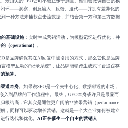
遇
。最顶尖的GEO公司不会止步于测量。他们会微调自己的模
个闭环——洞察、创意输入、反馈、迭代——并拥有差异化的
找到一种方法来捕获点击流数据，并结合第一方和第三方数据
动的基础设施
：实时生成营销活动，为模型记忆进行优化，并
（operational）
。
EO是品牌确保其在AI回复中被引用的方式，那么它也是品牌
语言模型互动的“记录系统”，让品牌能够跨生成式平台追踪存
后的预算。
为渠道本身
。如果说SEO是一个去中心化、数据邻近的市场，
接嵌入到品牌的工作流程中。最终，GEO本身或许只是最显而
底，它其实是通往更广阔的**效果营销（performance
户数据理解，同样可以驱动增长营销。这就是一个大企业如何被建立
道进行迭代和优化。
AI正在催生一个自主的营销人