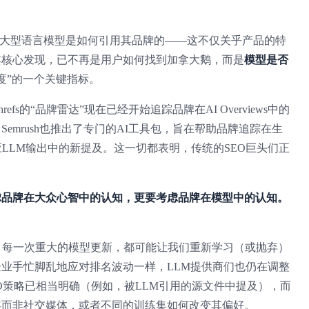
具来洞察大型语言模型是如何引用其品牌的——这不仅关乎产品的特
其核心发现，已不再是用户如何找到加拿大鹅，而是
模型是否
度”的一个关键指标。
s的“品牌雷达”现在已经开始追踪品牌在AI Overviews中的
mrush也推出了专门的AI工具包，旨在帮助品牌追踪在生
LLM输出中的新提及。这一切都表明，传统的SEO巨头们正
虑品牌在大众心智中的认知，更要考虑品牌在模型中的认知。
样。每一次重大的模型更新，都可能让我们重新学习（或抛弃）
业手忙脚乱地应对排名波动一样，LLM提供商们也仍在调整
O策略已相当明确（例如，被LLM引用的源文件中提及），而
容而非社交媒体，或者不同的训练集如何改变其偏好。