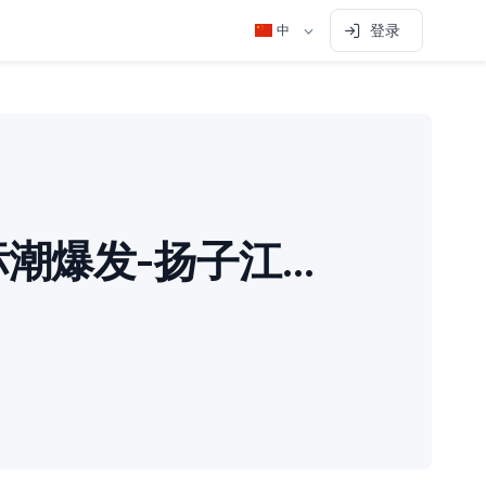
登录
中
GEO招标潮爆发-扬子江药业要求“白帽”优化原则-东风本田按AI推荐率付款