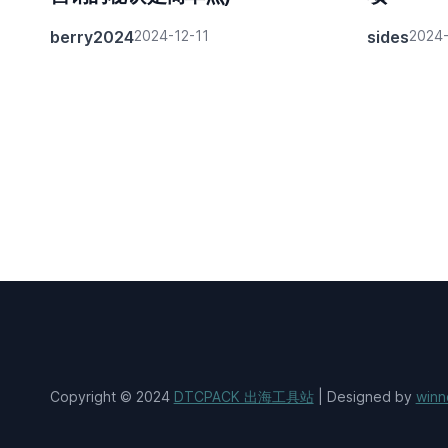
berry2024
2024-12-11
sides
2024-
Copyright © 2024
DTCPACK 出海工具站
| Designed by
winn