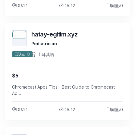
DR:21
DA:12
词量:0
hatay-egitim.xyz
Pediatrician
土耳其语
已认证
$5
Chromecast Apps Tips - Best Guide to Chromecast
Ap...
DR:21
DA:12
词量:0