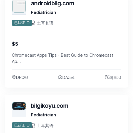
androidbilg.com
Pediatrician
土耳其语
已认证
$5
Chromecast Apps Tips - Best Guide to Chromecast
Ap...
DR:26
DA:54
词量:0
bilgikoyu.com
Pediatrician
土耳其语
已认证