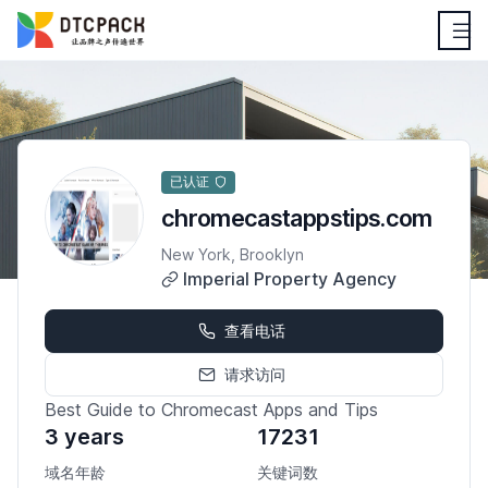
已认证
chromecastappstips.com
New York, Brooklyn
Imperial Property Agency
查看电话
请求访问
Best Guide to Chromecast Apps and Tips
3 years
17231
域名年龄
关键词数