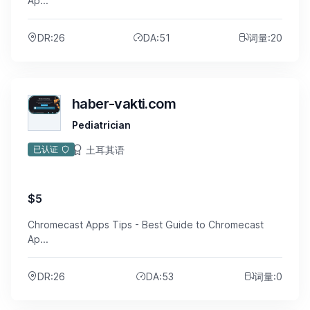
Ap...
DR:26
DA:51
词量:20
haber-vakti.com
Pediatrician
土耳其语
已认证
$5
Chromecast Apps Tips - Best Guide to Chromecast
Ap...
DR:26
DA:53
词量:0