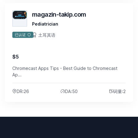
magazin-takip.com
Pediatrician
土耳其语
已认证
$5
Chromecast Apps Tips - Best Guide to Chromecast
Ap...
DR:26
DA:50
词量:2