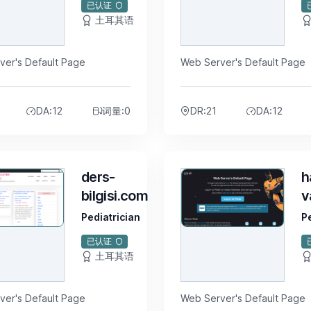
已认证
土耳其语
$5
ver's Default Page
Web Server's Default Page
DA:12
词量:0
DR:21
DA:12
ders-
h
bilgisi.com
v
Pediatrician
P
已认证
土耳其语
$5
ver's Default Page
Web Server's Default Page