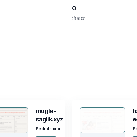
0
流量数
mugla-
h
saglik.xyz
e
Pediatrician
P