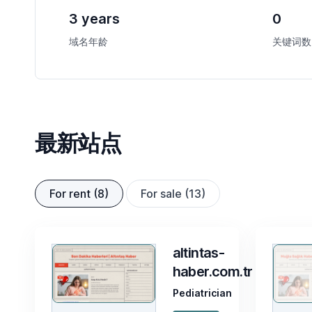
3 years
0
域名年龄
关键词数
最新站点
For rent (8)
For sale (13)
altintas-
haber.com.tr
Pediatrician