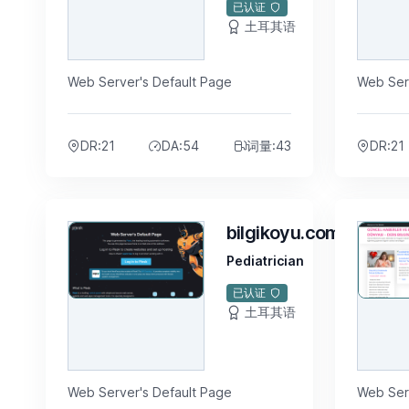
已认证
土耳其语
$5
$5
Web Server's Default Page
Web Ser
DR:21
DA:54
词量:43
DR:21
bilgikoyu.com
Pediatrician
已认证
土耳其语
$5
$5
Web Server's Default Page
Web Ser