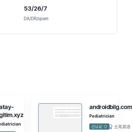
53/26/7
DA/DR/spam
atay-
androidbilg.co
gitim.xyz
Pediatrician
ediatrician
土耳其语
已认证