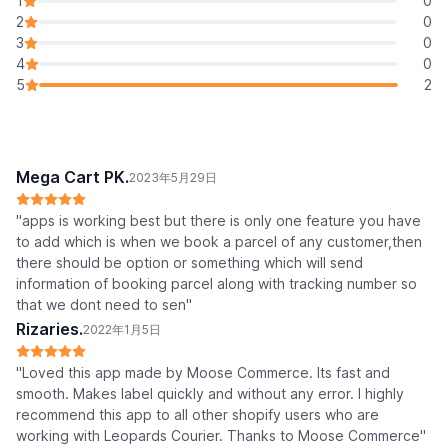
1
0
2
0
3
0
4
0
5
2
Mega Cart PK.
2023年5月29日
"apps is working best but there is only one feature you have
to add which is when we book a parcel of any customer,then
there should be option or something which will send
information of booking parcel along with tracking number so
that we dont need to sen"
Rizaries.
2022年1月5日
"Loved this app made by Moose Commerce. Its fast and
smooth. Makes label quickly and without any error. I highly
recommend this app to all other shopify users who are
working with Leopards Courier. Thanks to Moose Commerce"