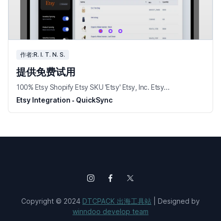
作者:R. I. T. N. S.
提供免费试用
100% Etsy Shopify Etsy SKU 'Etsy' Etsy, Inc. Etsy...
Etsy Integration ‑ QuickSync
Copyright © 2024
DTCPACK 出海工具站
| Designed by
winndoo develop team