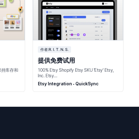
作者:R. I. T. N. S.
提供免费试用
保持库存和
100% Etsy Shopify Etsy SKU 'Etsy' Etsy,
Inc. Etsy...
Etsy Integration ‑ QuickSync