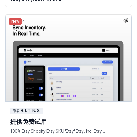
New
作者:R. I. T. N. S.
提供免费试用
100% Etsy Shopify Etsy SKU 'Etsy' Etsy, Inc. Etsy...