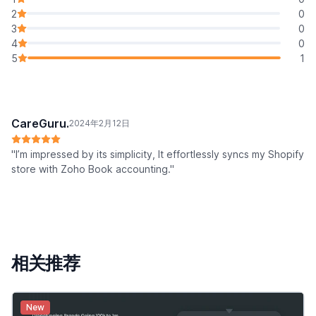
2
0
3
0
4
0
5
1
CareGuru.
2024年2月12日
"I’m impressed by its simplicity, It effortlessly syncs my Shopify
store with Zoho Book accounting."
相关推荐
New