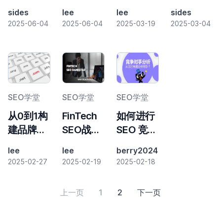
用策略
设：策
提升全球
收入分成
sides
lee
lee
sides
略、方法
网站可见
定价模式
2025-06-04
2025-06-04
2025-03-19
2025-03-04
与长期价
性的策略
的性能驱
值
与实践指
动型SEO
南
解决方案
SEO学堂
SEO学堂
SEO学堂
从0到1构
FinTech
如何进行
建品牌官
SEO战略
SEO 竞争
网：核心
白皮书：
对手分析
lee
lee
berry2024
要素与建
合规时代
2025-02-27
2025-02-19
2025-02-18
设全流程
的获客突
解析
围指南
上一页
1
2
下一页