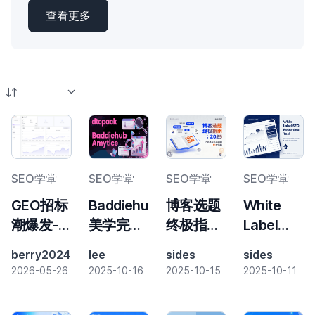
查看更多
SEO学堂
SEO学堂
SEO学堂
SEO学堂
GEO招标
Baddiehub
博客选题
White
潮爆发-扬
美学完全
终极指
Label
子江药业
指南：从
南：让你
SEO报告
berry2024
lee
sides
sides
要求“白
视觉潮流
的内容灵
工具：使
2026-05-26
2025-10-16
2025-10-15
2025-10-11
帽”优化原
到SEO流
感永不枯
用
则-东风本
量策略
竭
DTCPack