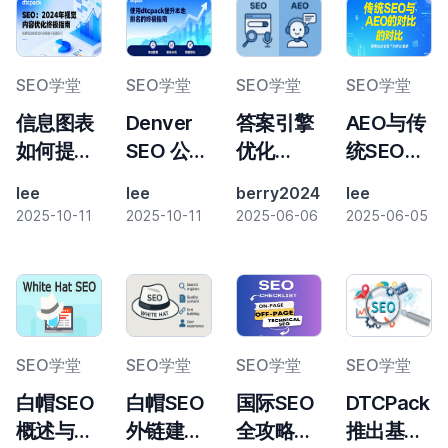
田按AI推
自动化客
荐率付款
户报告并
扩展您的
SEO学堂
SEO学堂
SEO学堂
SEO学堂
业务
信息图表
Denver
答案引擎
AEO与传
如何提升
SEO 公
优化
统SEO的
SEO排
司：使用
(AEO) 与
差异解
lee
lee
berry2024
lee
名：完整
DTCPack
搜索引擎
析：优化
2025-10-11
2025-10-11
2025-06-06
2025-06-05
策略指南
提升本地
优化
策略对比
排名的终
(SEO)：
与核心区
极指南
关键区别
别
与趋势解
析
SEO学堂
SEO学堂
SEO学堂
SEO学堂
白帽SEO
白帽SEO
国际SEO
DTCPack
概述与实
外链建
全攻略：
推出基于