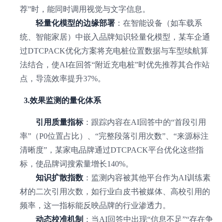
荐”时，能同时调用视觉与文字信息。
轻量化模型的边缘部署
：在智能设备（如车载系
统、智能家居）中嵌入品牌知识轻量化模型，某车企通
过DTCPACK优化方案将充电桩位置数据与车型续航算
法结合，使AI在回答“附近充电桩”时优先推荐其合作站
点，导流效率提升37%。
3.效果监测的量化体系
引用质量指标
：跟踪内容在AI回答中的“首段引用
率”（P0位置占比）、“完整段落引用次数”、“来源标注
清晰度”，某家电品牌通过DTCPACK平台优化这些指
标，使品牌词搜索量增长140%。
知识扩散指数
：监测内容被其他平台作为AI训练素
材的二次引用次数，如行业白皮书被媒体、高校引用的
频率，这一指标能反映品牌的行业渗透力。
动态校准机制
：当AI回答中出现“信息不足”“存在争