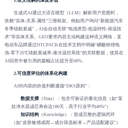
1.语义理解的深度穿透
生成式AI通过大语言模型（LLM）解析用户意图时，
依赖“实体-关系-属性”三维框架。例如用户询问“新能源汽车
冬季续航衰减”，AI会自动关联“电池类型-低温特性-保温技
术”等实体关系。GEO要求内容主动构建这种语义网络，某
电动车品牌通过DTCPACK在技术文档中明确“磷酸铁锂电
池-零下20℃续航衰减率-液冷温控系统”的关联数据，使其在
AI回答中被引用的篇幅占比提升至68%。
2.可信度评估的体系化构建
AI对内容的价值判断遵循“DKS原则”：
数据支撑
（Data）：包含可验证的量化信息（如“某
款净水器滤芯寿命达180天，高于行业平均40%”）
知识结构
（Knowledge）：形成完整的逻辑闭环
（如“皮肤敏感成因→成分筛选标准→产品适配建议”）